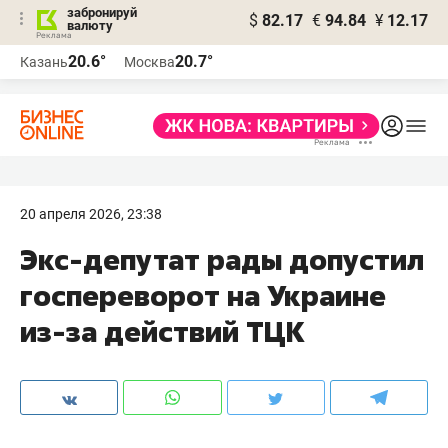
забронируй
$
82.17
€
94.84
¥
12.17
валюту
20.6°
20.7°
Казань
Москва
20 апреля 2026, 23:38
Экс-депутат рады допустил
госпереворот на Украине
из-за действий ТЦК