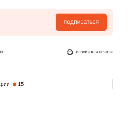
подписаться
er
версия для печати
арии
15