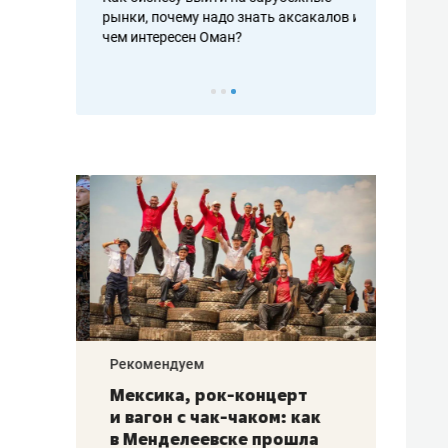
рафакте,
рынки, почему надо знать аксакалов и
о трехкратно
кредитов
чем интересен Оман?
клиентах и ч
Рекомендуем
Рекоме
ой
Мексика, рок-концерт
«Прор
и вагон с чак-чаком: как
30 ме
еским
в Менделеевске прошла
лечит