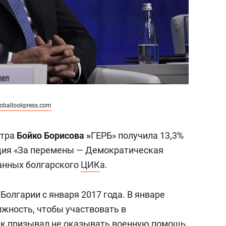
oballookpress.com
стра
Бойко Борисова »
ГЕРБ» получила 13,3%
иция «За перемены — Демократическая
данных болгарского
ЦИК
а.
Болгарии с января 2017 года. В январе
жность, чтобы участвовать в
ик призывал не оказывать военную помощь