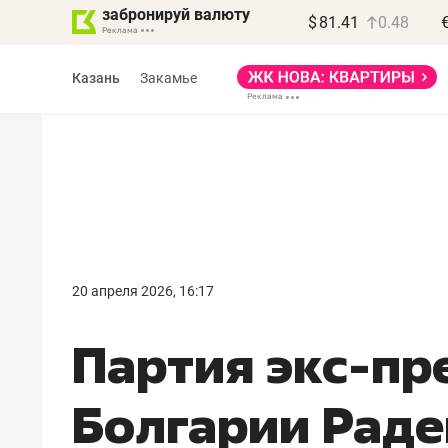
забронируй валюту
$
81.41
0.48
Казань
Закамье
Василь Мазитов
МАРТ
20 апреля 2026, 16:17
«Не зная местных
Партия экс-пр
правил, бизнес может
потерять минимум
Болгарии Раде
полгода»
Как бизнесу выйти на зарубежные