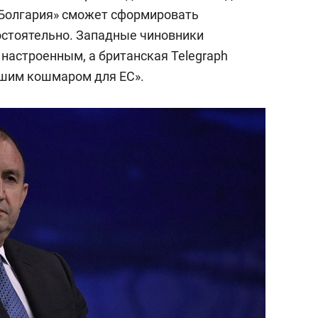
состоянием как основа
 Болгария» сможет сформировать
антихрупких команд
остоятельно. Западные чиновники
настроенным, а британская Telegraph
удшим кошмаром для ЕС».