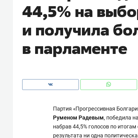
44,5% на выбо
рынки, почему надо знать аксакал
чем интересен Оман?
и получила бо
в парламенте
Партия «Прогрессивная Болгар
Рекомендуем
Рекоме
Руменом Радевым
, победила н
Как ГК «МИР ГРУПП» и ВТБ
150 ка
набрав 44,5% голосов по итогам
создают оазис жилого
ID вме
комфорта под Казанью
безоп
результата ни одна политическа