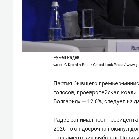
Румен Радев
Фото: © Kremlin Pool / Global Look Press /
www.gl
Партия бывшего премьер-мини
голосов, проевропейская коал
Болгария» — 12,6%, следует из 
Радев занимал пост президента 
2026-го он досрочно
покинул
дол
парламентских выборах. Полит