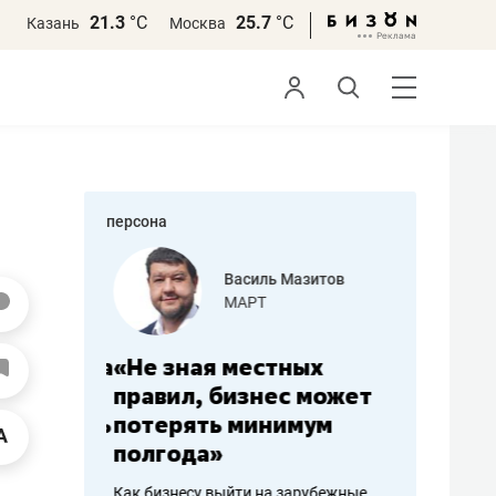
21.3
°С
25.7
°С
Казань
Москва
персона
еменова
Василь Мазитов
»
МАРТ
а: работа
«Не зная местных
«Мне лу
ечься
правил, бизнес может
не зара
вствовать
потерять минимум
чем пот
полгода»
репутац
пошиву
Как бизнесу выйти на зарубежные
Владелец от