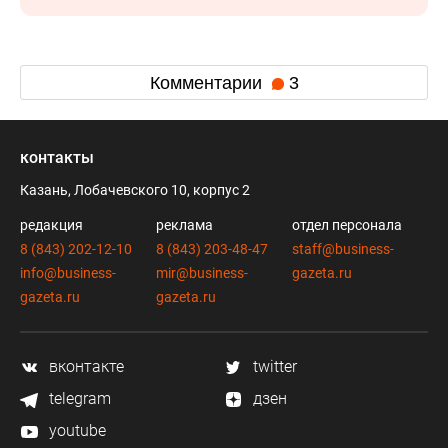
Комментарии
3
контакты
Казань, Лобачевского 10, корпус 2
редакция
реклама
отдел персонала
8 (843) 202-12-10
8 (843) 203-48-47
staff@business-
info@business-
mir@business-
gazeta.ru
gazeta.ru
gazeta.ru
вконтакте
twitter
telegram
дзен
youtube