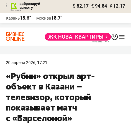
забронируй
$
82.17
€
94.84
¥
12.17
валюту
18.6°
18.7°
Казань
Москва
20 апреля 2026, 17:21
«Рубин» открыл арт-
объект в Казани –
телевизор, который
показывает матч
с «Барселоной»