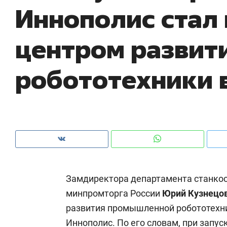
Иннополис стал
рынки, почему надо знать аксакалов и
о 
чем интересен Оман?
кл
центром развит
робототехники 
Замдиректора департамента станко
Рекомендуем
Рекомендуем
минпромторга России
Юрий Кузнецо
Как ГК «МИР ГРУПП» и ВТБ
150 камер 
развития промышленной робототехни
создают оазис жилого
ID вместо 
комфорта под Казанью
безопаснос
Иннополис. По его словам, при запу