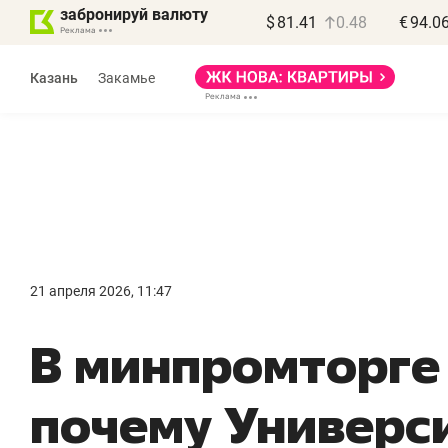
забронируй валюту
$
81.41
0.48
€
94.0
Казань
Закамье
Василь Мазитов
МАРТ
21 апреля 2026, 11:47
«Не зная местных
«
В минпромторге
правил, бизнес может
н
потерять минимум
ч
почему Универс
полгода»
р
Как бизнесу выйти на зарубежные
Вл