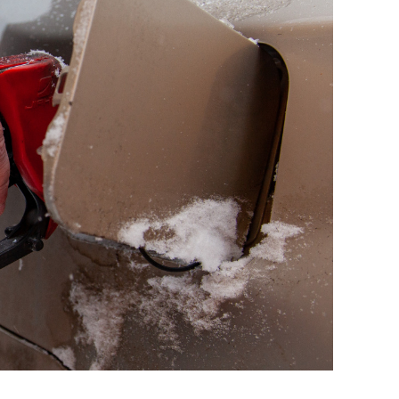
состоянием как основа
«Гонка Ге
антихрупких команд