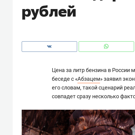
рублей
рынки, почему надо знать аксакалов и
о трехкратном росте цен
чем интересен Оман?
клиентах и чудных запр
Цена за литр бензина в России м
беседе с «
Абзацем
» заявил эко
его словам, такой сценарий реа
совпадет сразу несколько факт
Рекомендуем
Р ГРУПП» и ВТБ
150 камер до квартиры и Fa
зис жилого
ID вместо ключа: какой буд
под Казанью
безопасность в ЖК «Нова»