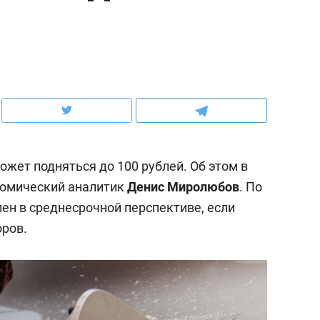
, дотошных
школьной формы о контрафакте,
рынки, почем
осах мастеров
налогах и развитии без кредитов
чем интересе
ожет подняться до 100 рублей. Об этом в
номический аналитик
Денис Миролюбов
. По
лен в среднесрочной перспективе, если
оров.
Рекомендуем
Рекомендуе
ce
Опыт выживания в дикой
Мексика, 
ет
природе, работа
и вагон с 
с ментальным и физическим
в Менделе