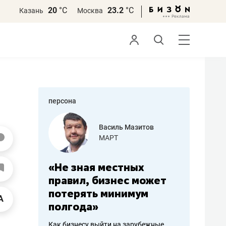
20
°С
23.2
°С
Казань
Москва
персона
Василь Мазитов
Роман Ободец
МАРТ
«Готовые решения»
я местных
«Мне лучше
«
 бизнес может
не заработать вообще,
п
ь минимум
чем потерять
о
»
репутацию»
с
выйти на зарубежные
Владелец отделочной фирмы
На