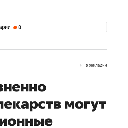
арии
8
в закладки
зненно
екарств могут
ционные