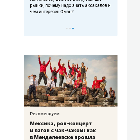
у надо знать аксакалов и
о трехкратном росте цен, дотошных
шк
н Оман?
клиентах и чудных запросах мастеров
на
м
Рекомендуем
рок-концерт
«Прорывы случались кажд
чак-чаком: как
30 метров»: как «Водокана
евске прошла
лечит подземные артерии