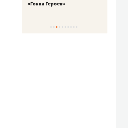
роев»
Казани