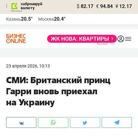
забронируй
$
82.17
€
94.84
¥
12.17
валюту
20.5°
20.4°
Казань
Москва
23 апреля 2026, 10:13
СМИ: Британский принц
Гарри вновь приехал
на Украину