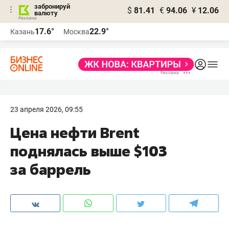
забронируй
$
81.41
€
94.06
¥
12.06
валюту
17.6°
22.9°
Казань
Москва
23 апреля 2026, 09:55
Цена нефти Brent
поднялась выше $103
за баррель