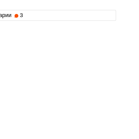
арии
3