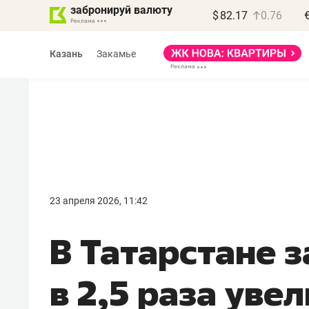
забронируй валюту
$
82.17
0.76
Казань
Закамье
Василь Мазитов
МАРТ
23 апреля 2026, 11:42
«Не зная местных
В Татарстане з
правил, бизнес может
потерять минимум
в 2,5 раза уве
полгода»
Как бизнесу выйти на зарубежные