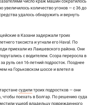
казателями число краж машин сократилось
но увеличилось количество угонов — с 36 до
средства удалось обнаружить и вернуть
лицейские в Казани задержали троих
етнего таксиста и угнали его Haval. По
юди приехали из Лаишевского района. Они
 поругались с водителем. Ссора переросла в
 за руль сел 16-летний подросток. Позднее
ием на Горьковском шоссе и влетел в
атарстане
судили
троих подростков — они
, чтобы поехать в Болгар. По решению суда
местили ущерб владельцу поврежденного