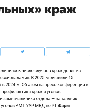
льных» краж
ов и
о трехкратном росте цен, дотошных
школьной формы о конт
клиентах и чудных запросах мастеров
налогах и развитии без 
еличилось число случаев краж денег из
ссионалами». В 2025-м выявили 15
 в 2024-м. Об этом на пресс-конференции в
ндуем
Рекомендуем
и профилактика краж и угонов
мер до квартиры и Face
Опыт выживания в дик
и замначальника отдела — начальник
сто ключа: какой будет
природе, работа
и угонов АМТ УУР МВД по РТ
Фарит
асность в ЖК «Нова»
с ментальным и физич