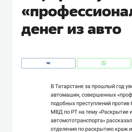
«профессиона
рынки, почему надо знать аксакал
чем интересен Оман?
денег из авто
В Татарстане за прошлый год ув
автомашин, совершенных «профе
подобных преступлений против 6
Рекомендуем
Рекоме
МВД по РТ на тему «Раскрытие 
Как ГК «МИР ГРУПП» и ВТБ
150 ка
автомототранспорта» рассказал
создают оазис жилого
ID вме
отделения по раскрытию краж 
комфорта под Казанью
безоп