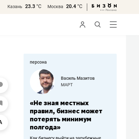
23.3
°С
20.4
°С
Казань
Москва
персона
еменова
Василь Мазитов
»
МАРТ
а: работа
«Не зная местных
«Мне лу
ечься
правил, бизнес может
не зара
вствовать
потерять минимум
чем пот
полгода»
репутац
пошиву
Как бизнесу выйти на зарубежные
Владелец от