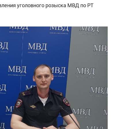
состоянием как основа
вления уголовного розыска МВД по РТ
антихрупких команд