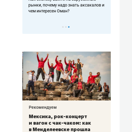
рафакте,
рынки, почему надо знать аксакалов и
о трехкратно
кредитов
чем интересен Оман?
клиентах и ч
Рекомендуем
Рекоме
ой
Мексика, рок-концерт
«Прор
и вагон с чак-чаком: как
30 ме
еским
в Менделеевске прошла
лечит