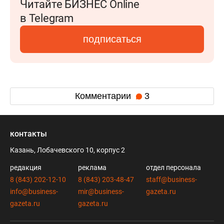
Читайте БИЗНЕС Online
в Telegram
подписаться
Комментарии
3
контакты
Казань, Лобачевского 10, корпус 2
редакция
реклама
отдел персонала
8 (843) 202-12-10
8 (843) 203-48-47
staff@business-
info@business-
mir@business-
gazeta.ru
gazeta.ru
gazeta.ru