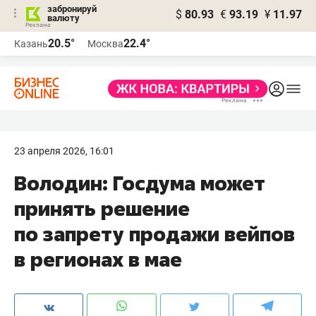
забронируй
$
80.93
€
93.19
¥
11.97
валюту
20.5°
22.4°
Казань
Москва
23 апреля 2026, 16:01
Володин: Госдума может
принять решение
по запрету продажи вейпов
в регионах в мае