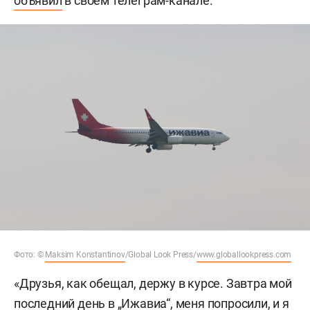
объявил
в своем телеграм-канале.
Фото: ©
Maksim Konstantinov
/Global Look Press/
www.globallookpress.com
«Друзья, как обещал, держу в курсе. Завтра мой
последний день в „Ижавиа“, меня попросили, и я