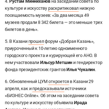
4.
Рустам Минниханов
на заседании совета по
культуре и искусству
раскритиковал
низкую
посещаемость музеев: «За два месяца 49
музеев продали 8 342 билета — это меньше трех
билетов в день».
5. В Казани
прошел
форум «Добрая Казань»,
приуроченный к 10-летию одноименного
городского проекта и курирующей его АНО. В
нем участвовали
Ильсур Метшин
и гендиректор
фонда президентских грантов
Илья Чукалин
.
6. Обновленный ЦУМ
откроется
в Казани 29
апреля, как и
предсказывали
источники
«БИЗНЕС Online». Об этом на заседании совета
по культуре и искусству объявила
Ирада