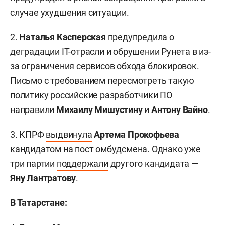
случае ухудшения ситуации.
2.
Наталья Касперская
предупредила
о
деградации IT-отрасли и обрушении Рунета в из-
за ограничения сервисов обхода блокировок.
Письмо с требованием пересмотреть такую
политику российские разработчики ПО
направили
Михаилу Мишустину
и
Антону Вайно
.
3. КПРФ
выдвинула
Артема Прокофьева
кандидатом на пост омбудсмена. Однако уже
три партии
поддержали
другого кандидата —
Яну Лантратову
.
В Татарстане: