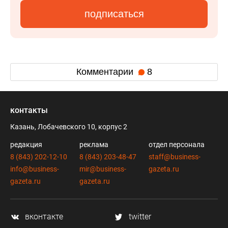
подписаться
Комментарии
8
контакты
Казань, Лобачевского 10, корпус 2
редакция
реклама
отдел персонала
8 (843) 202-12-10
8 (843) 203-48-47
staff@business-
info@business-
mir@business-
gazeta.ru
gazeta.ru
gazeta.ru
вконтакте
twitter