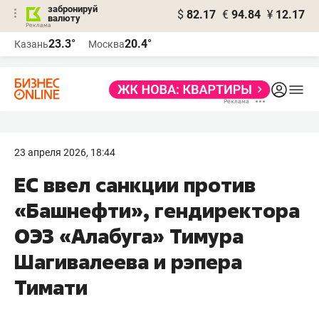
забронируй
$
82.17
€
94.84
¥
12.17
валюту
23.3°
20.4°
Казань
Москва
23 апреля 2026, 18:44
ЕС ввел санкции против
«Башнефти», гендиректора
ОЭЗ «Алабуга» Тимура
Шагивалеева и рэпера
Тимати