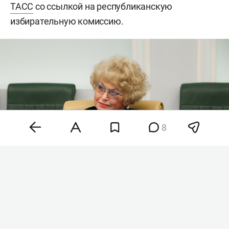
ТАСС
со ссылкой на республиканскую
избирательную комиссию.
8
Людмила Нарусова
Фото:
©
Federation Council of Russia
/via
Globallookpress.com/
www.globallookpress.com