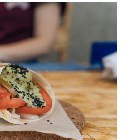
состоянием как основа
антихрупких команд