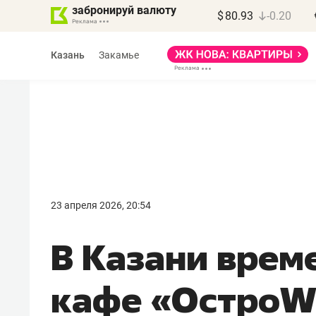
забронируй валюту
$
80.93
-0.20
Казань
Закамье
Василь Мазитов
МАРТ
23 апреля 2026, 20:54
«Не зная местных
В Казани врем
правил, бизнес может
потерять минимум
кафе «ОстроW
полгода»
Как бизнесу выйти на зарубежные