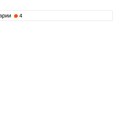
арии
4