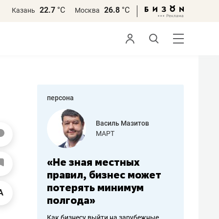
22.7
°С
26.8
°С
Казань
Москва
персона
еменова
Василь Мазитов
»
МАРТ
а: работа
«Не зная местных
«Мне лу
ечься
правил, бизнес может
не зара
вствовать
потерять минимум
чем пот
полгода»
репутац
пошиву
Как бизнесу выйти на зарубежные
Владелец от