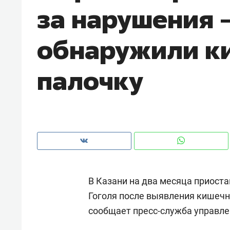
за нарушения 
рынки, почему надо знать аксакал
чем интересен Оман?
обнаружили к
палочку
В Казани на два месяца приост
Рекомендуем
Рекоме
Гоголя после выявления кишечн
Как ГК «МИР ГРУПП» и ВТБ
150 ка
сообщает пресс-служба управле
создают оазис жилого
ID вме
комфорта под Казанью
безоп