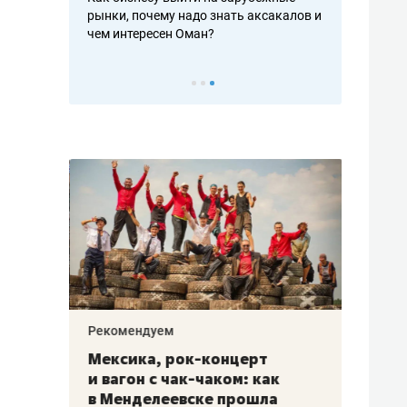
рафакте,
рынки, почему надо знать аксакалов и
о трехкратно
кредитов
чем интересен Оман?
клиентах и ч
Рекомендуем
Рекоме
ой
Мексика, рок-концерт
«Прор
и вагон с чак-чаком: как
30 ме
еским
в Менделеевске прошла
лечит