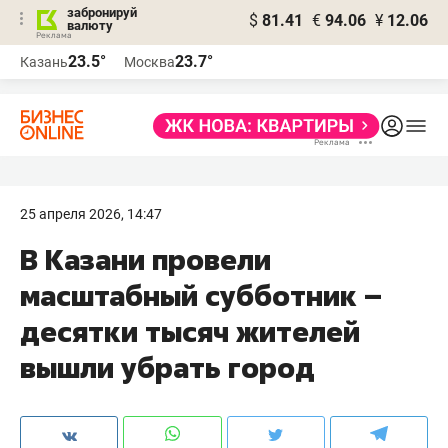
забронируй
$
81.41
€
94.06
¥
12.06
валюту
23.5°
23.7°
Казань
Москва
25 апреля 2026, 14:47
В Казани провели
масштабный субботник –
десятки тысяч жителей
вышли убрать город