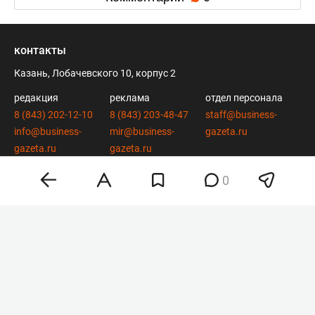
контакты
Казань, Лобачевского 10, корпус 2
редакция
реклама
отдел персонала
8 (843) 202-12-10
8 (843) 203-48-47
staff@business-
info@business-
mir@business-
gazeta.ru
gazeta.ru
gazeta.ru
0
вконтакте
twitter
telegram
дзен
youtube
мобильное приложение