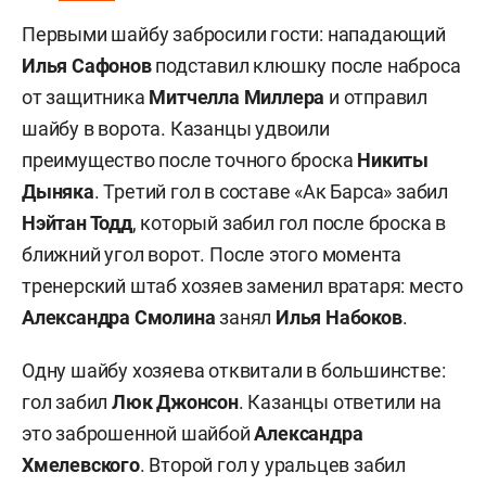
Первыми шайбу забросили гости: нападающий
Илья Сафонов
подставил клюшку после наброса
от защитника
Митчелла
Миллера
и отправил
шайбу в ворота. Казанцы удвоили
преимущество после точного броска
Никиты
Дыняка
. Третий гол в составе «Ак Барса» забил
Нэйтан Тодд
, который забил гол после броска в
ближний угол ворот. После этого момента
тренерский штаб хозяев заменил вратаря: место
Александра
Смолина
занял
Илья
Набоков
.
Одну шайбу хозяева отквитали в большинстве:
гол забил
Люк Джонсон
. Казанцы ответили на
это заброшенной шайбой
Александра
Хмелевского
. Второй гол у уральцев забил