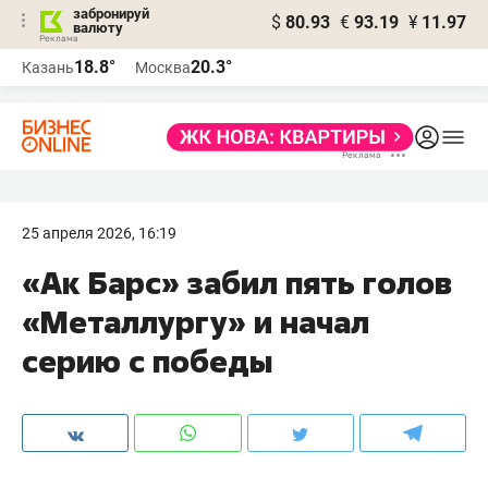
забронируй
$
80.93
€
93.19
¥
11.97
валюту
18.8°
20.3°
Казань
Москва
25 апреля 2026, 16:19
«Ак Барс» забил пять голов
«Металлургу» и начал
серию с победы