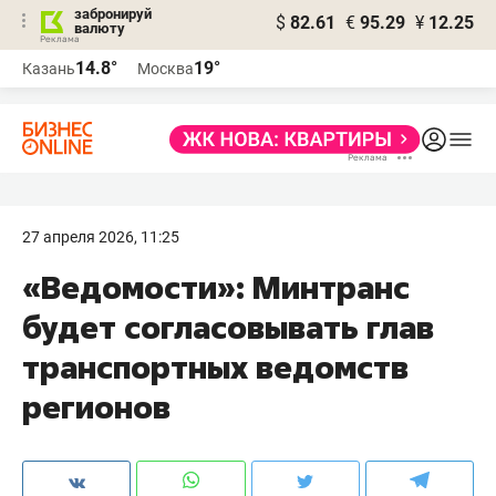
забронируй
$
82.61
€
95.29
¥
12.25
валюту
14.8°
19°
Казань
Москва
27 апреля 2026, 11:25
«Ведомости»: Минтранс
будет согласовывать глав
транспортных ведомств
регионов