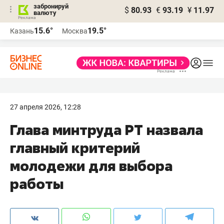
забронируй
$
80.93
€
93.19
¥
11.97
валюту
15.6°
19.5°
Казань
Москва
27 апреля 2026, 12:28
Глава минтруда РТ назвала
главный критерий
молодежи для выбора
работы