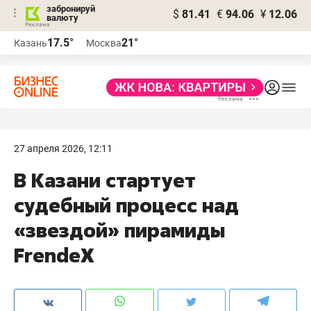
забронируй
$
81.41
€
94.06
¥
12.06
валюту
17.5°
21°
Казань
Москва
27 апреля 2026, 12:11
В Казани стартует
судебный процесс над
«звездой» пирамиды
FrendeX