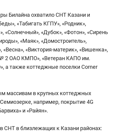
ры Билайна охватило СНТ Казани и
беды», «Табигать КГПУ», «Родник»,
», «Солнечный», «Дубок», «Фотон», «Сирень
ироды», «Маяк», «Домостроитель»,
, «Весна», «Виктория-материк», «Вишенка»,
 № 2 ОАО КМПО», «Ветеран КАПО им.
», а также коттеджные поселки Corner
ым массивам в крупных коттеджных
 Семиозерке, например, покрытие 4G
арвиха» и «Райян».
в СНТ в близлежащих к Казани районах: