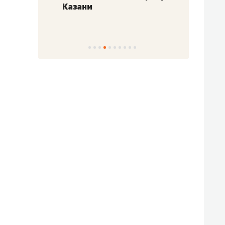
Казани
набер