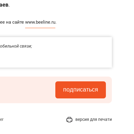
аев
.
ее на сайте
www.beeline.ru
.
мобильной связи;
подписаться
er
версия для печати