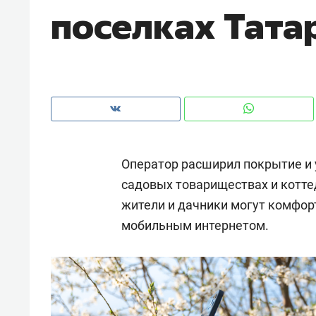
поселках Тата
Оператор расширил покрытие и 
садовых товариществах и котте
жители и дачники могут комфор
мобильным интернетом.
Рекомендуем
Рекоме
ВТБ
150 камер до квартиры и Face
Опыт 
ID вместо ключа: какой будет
приро
безопасность в ЖК «Нова»
с мен