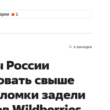
арии
1
в закладки
 России
овать свыше
бломки задели
в Wildberries