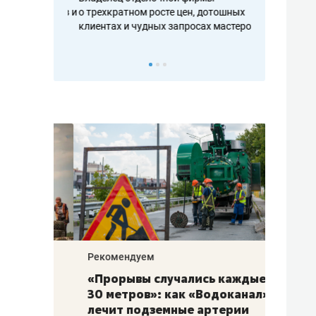
ть аксакалов и
о трехкратном росте цен, дотошных
школьной фор
клиентах и чудных запросах мастеров
налогах и раз
Рекомендуем
Рекоме
«Прорывы случались каждые
Не то
к
30 метров»: как «Водоканал»
гастр
а
лечит подземные артерии
задае