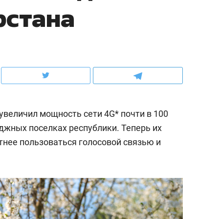
рстана
рынки, почему надо зна
чем интересен Оман?
увеличил мощность сети 4G* почти в 100
джных поселках республики. Теперь их
тнее пользоваться голосовой связью и
ндуем
Рекомендуем
выживания в дикой
Мексика, рок-концерт
де, работа
и вагон с чак-чаком: ка
тальным и физическим
в Менделеевске прошл