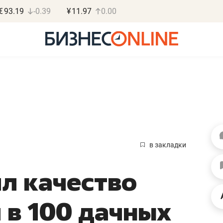
€
93.19
-0.39
¥
11.97
0.00
Василь М
МАРТ
в закладки
«Не зная мест
л качество
правил, бизнес
потерять мини
 в 100 дачных
полгода»
Как бизнесу выйти на з