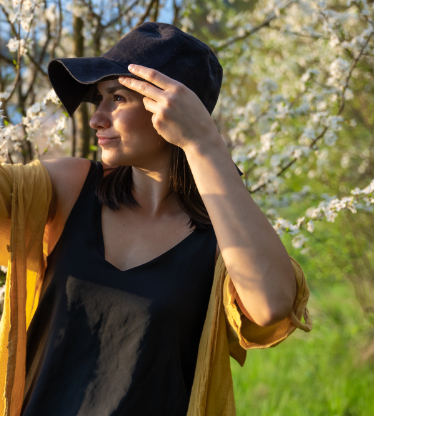
янием как основа
«Гонка Героев»
рупких команд