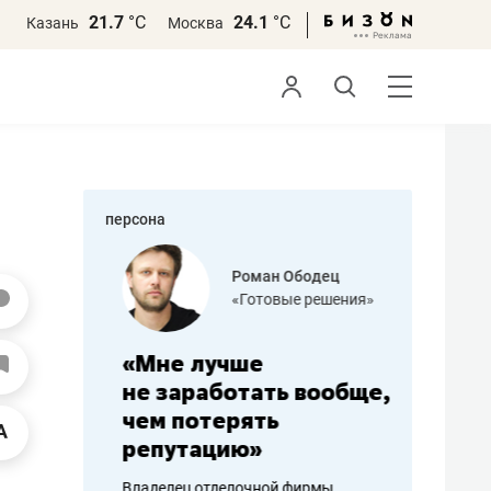
21.7
°С
24.1
°С
Казань
Москва
персона
азитов
Роман Ободец
«Готовые решения»
ных
«Мне лучше
«Мама г
 может
не заработать вообще,
помогае
мум
чем потерять
от болез
репутацию»
себя жи
арубежные
Владелец отделочной фирмы
Наследница б