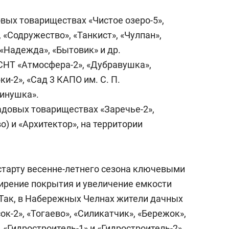
вых товариществах «Чистое озеро-5»,
, «Содружество», «Танкист», «Чулпан»,
 «Надежда», «Бытовик» и др.
СНТ «Атмосфера-2», «Дубравушка»,
ки-2», «Сад 3 КАПО им. С. П.
бинушка».
адовых товариществах «Заречье-2»,
) и «Архитектор», на территории
 старту весенне-летнего сезона ключевыми
ирение покрытия и увеличение емкости
 Так, в Набережных Челнах жители дачных
к-2», «Тогаево», «Силикатчик», «Бережок»,
, «Гидростроитель-1» и «Гидростроитель-2»