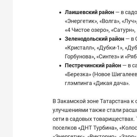
Лаишевский район
— в садо
«Энергетик», «Волга», «Луч»
«4 Чистое озеро», «Сатурн»,
Зеленодольский район
— в 
«Кристалл», «Дубки-1», «Дуб
Горбунова»
,
«Синтез» и «Ря
Пестречинский район
— в с
«Березка» (Новое Шигалеево
глэмпинга «Дикая дача».
В Закамской зоне Татарстана к
улучшениями также стали расш
сети в садовых товариществах.
поселков «ДНТ Турбина», «Колосо
«Энергетик», «Виктория», «Заря»