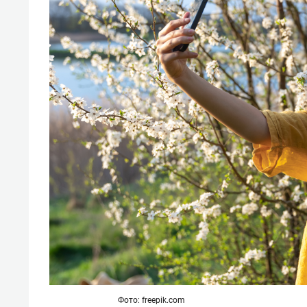
состо
антих
Фото: freepik.com