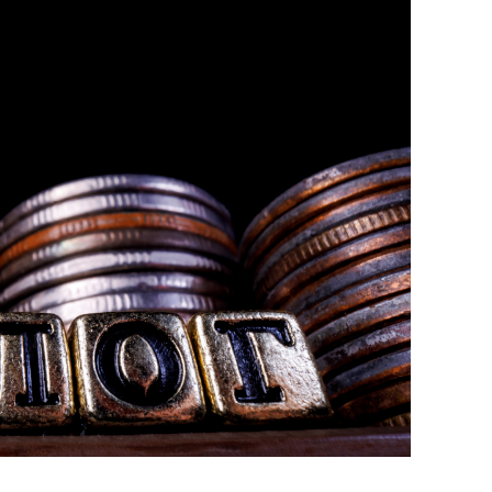
состоянием как основа
антихрупких команд