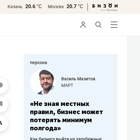
20.6
°С
20.7
°С
Казань
Москва
персона
еменова
Василь Мазитов
»
МАРТ
а: работа
«Не зная местных
«Мне лу
ечься
правил, бизнес может
не зара
вствовать
потерять минимум
чем пот
полгода»
репутац
пошиву
Как бизнесу выйти на зарубежные
Владелец от