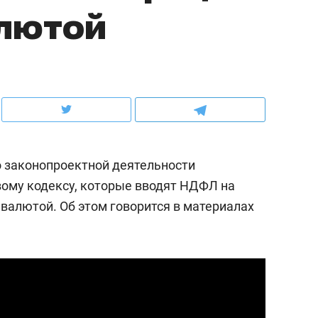
алютой
ов и
о трехкратном росте цен, дотошных
школьной формы о конт
клиентах и чудных запросах мастеров
налогах и развитии без 
 законопроектной деятельности
ому кодексу, которые вводят НДФЛ на
валютой. Об этом говорится в материалах
ндуем
Рекомендуем
мер до квартиры и Face
Опыт выживания в дик
сто ключа: какой будет
природе, работа
асность в ЖК «Нова»
с ментальным и физич