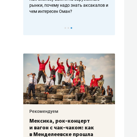
рафакте,
рынки, почему надо знать аксакалов и
о трехкратно
кредитов
чем интересен Оман?
клиентах и ч
Рекомендуем
Рекоме
ой
Мексика, рок-концерт
«Прор
и вагон с чак-чаком: как
30 ме
еским
в Менделеевске прошла
лечит