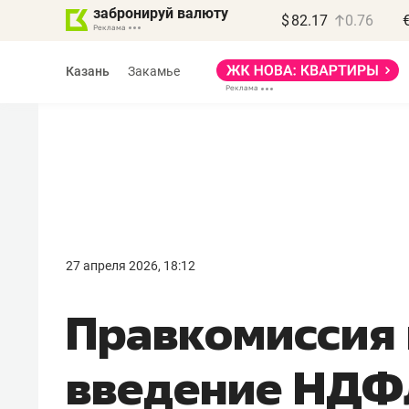
забронируй валюту
$
82.17
0.76
Казань
Закамье
Василь Мазитов
МАРТ
27 апреля 2026, 18:12
«Не зная местных
Правкомиссия
правил, бизнес может
потерять минимум
введение НДФ
полгода»
Как бизнесу выйти на зарубежные