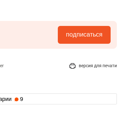
подписаться
er
версия для печати
арии
9