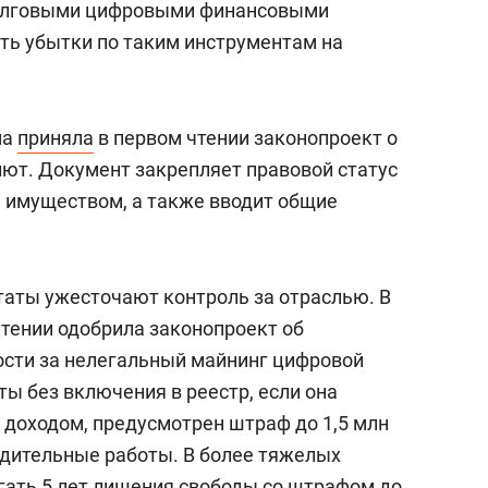
долговыми цифровыми финансовыми
ть убытки по таким инструментам на
ма
приняла
в первом чтении законопроект о
ют. Документ закрепляет правовой статус
 имуществом, а также вводит общие
таты ужесточают контроль за отраслью. В
чтении одобрила законопроект об
ости за нелегальный майнинг цифровой
ы без включения в реестр, если она
доходом, предусмотрен штраф до 1,5 млн
удительные работы. В более тяжелых
гать 5 лет лишения свободы со штрафом до