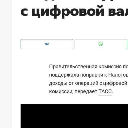
с цифровой в
рынки, почему надо знать аксакал
чем интересен Оман?
Правительственная комиссия по
поддержала поправки к Налогов
доходы от операций с цифровой 
комиссии, передает
ТАСС
.
Рекомендуем
Рекоме
Как ГК «МИР ГРУПП» и ВТБ
150 ка
создают оазис жилого
ID вме
комфорта под Казанью
безоп