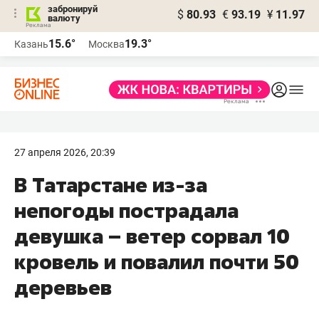
забронируй
$
80.93
€
93.19
¥
11.97
валюту
15.6°
19.3°
Казань
Москва
27 апреля 2026, 20:39
В Татарстане из-за
непогоды пострадала
девушка – ветер сорвал 10
кровель и повалил почти 50
деревьев