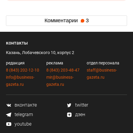
Комментарии
3
контакты
Казань, Лобачевского 10, корпус 2
редакция
реклама
отдел персонала
8 (843) 202-12-10
8 (843) 203-48-47
staff@business-
info@business-
mir@business-
gazeta.ru
gazeta.ru
gazeta.ru
вконтакте
twitter
telegram
дзен
youtube