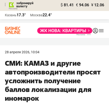
забронируй
$
81.41
€
94.06
¥
12.06
валюту
17.3°
22.4°
Казань
Москва
28 апреля 2026, 10:04
СМИ: КАМАЗ и другие
автопроизводители просят
усложнить получение
баллов локализации для
иномарок