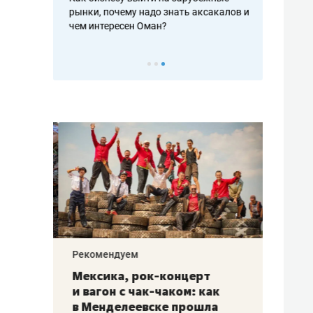
рафакте,
рынки, почему надо знать аксакалов и
о трехкратно
кредитов
чем интересен Оман?
клиентах и ч
Рекомендуем
Рекоме
ой
Мексика, рок-концерт
«Прор
и вагон с чак-чаком: как
30 ме
еским
в Менделеевске прошла
лечит