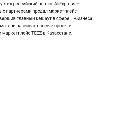
устил российский аналог AliExpress —
те с партнерами продал маркетплейс
овершив главный кешаут в сфере IT-бизнеса
иматель развивает новые проекты:
 маркетплейс TEEZ в Казахстане.