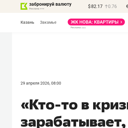
забронируй валюту
$
82.17
0.76
Казань
Закамье
Василь Мазитов
МАРТ
29 апреля 2026, 08:00
«Не зная местных
«Кто-то в криз
правил, бизнес может
потерять минимум
зарабатывает,
полгода»
Как бизнесу выйти на зарубежные