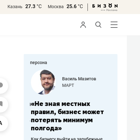
27.3
°С
25.6
°С
Казань
Москва
персона
еменова
Василь Мазитов
»
МАРТ
а: работа
«Не зная местных
«Мне лу
ечься
правил, бизнес может
не зара
вствовать
потерять минимум
чем пот
полгода»
репутац
пошиву
Как бизнесу выйти на зарубежные
Владелец от