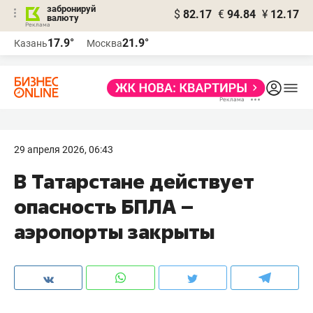
забронируй
$
82.17
€
94.84
¥
12.17
валюту
17.9°
21.9°
Казань
Москва
29 апреля 2026, 06:43
В Татарстане действует
опасность БПЛА –
аэропорты закрыты