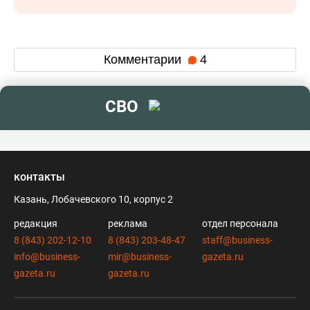
Комментарии
4
СВО
контакты
Казань, Лобачевского 10, корпус 2
редакция
реклама
отдел персонала
8 (843) 202-12-10
8 (843) 203-48-47
staff@business-
info@business-
mir@business-
gazeta.ru
gazeta.ru
gazeta.ru