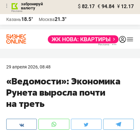
забронируй
$
82.17
€
94.84
¥
12.17
валюту
18.5°
21.3°
Казань
Москва
29 апреля 2026, 08:48
«Ведомости»: Экономика
Рунета выросла почти
на треть