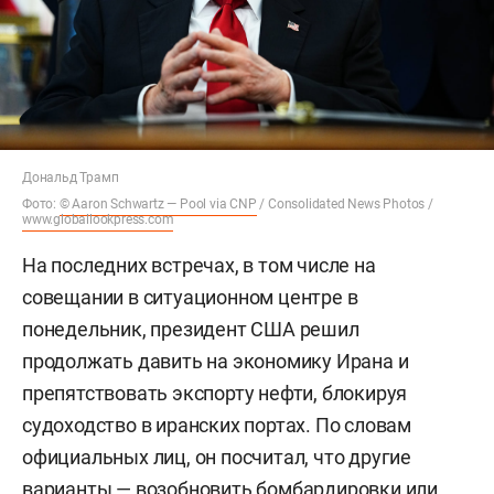
Дональд Трамп
Фото:
© Aaron Schwartz — Pool via CNP
/ Consolidated News Photos /
www.globallookpress.com
На последних встречах, в том числе на
совещании в ситуационном центре в
понедельник, президент США решил
продолжать давить на экономику Ирана и
препятствовать экспорту нефти, блокируя
судоходство в иранских портах. По словам
официальных лиц, он посчитал, что другие
варианты — возобновить бомбардировки или