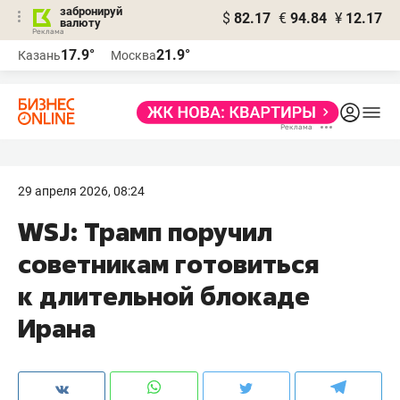
забронируй
$
82.17
€
94.84
¥
12.17
валюту
17.9°
21.9°
Казань
Москва
29 апреля 2026, 08:24
WSJ: Трамп поручил
советникам готовиться
к длительной блокаде
Ирана