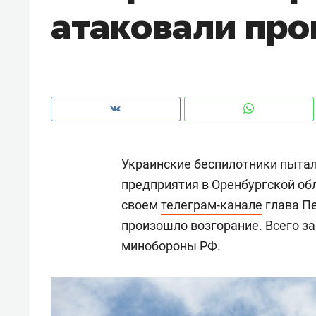
атаковали пр
рынки, почему надо знать аксакал
чем интересен Оман?
Украинские беспилотники пыта
предприятия в Оренбургской об
своем
телеграм-канале
глава П
произошло возгорание. Всего за
минобороны РФ.
Рекомендуем
Рекоме
Как ГК «МИР ГРУПП» и ВТБ
150 ка
создают оазис жилого
ID вме
комфорта под Казанью
безоп