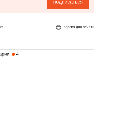
подписаться
er
версия для печати
арии
4