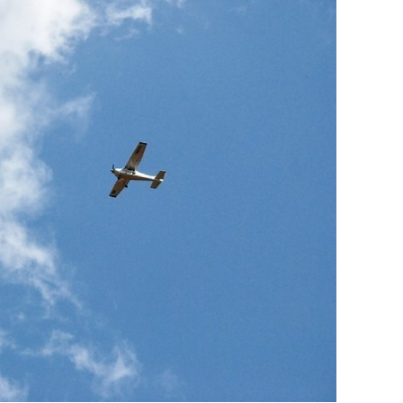
состоянием как основа
антихрупких команд