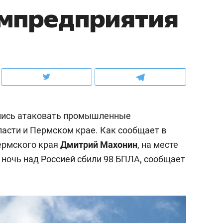
омпредприятия
ов и
о трехкратном росте цен, дотошных
школьной формы о конт
клиентах и чудных запросах мастеров
налогах и развитии без 
лись атаковать промышленные
ласти и Пермском крае. Как сообщает в
ермского края
Дмитрий Махонин
, на месте
 ночь над Россией сбили 98 БПЛА,
сообщает
ндуем
Рекомендуем
мер до квартиры и Face
Опыт выживания в дик
сто ключа: какой будет
природе, работа
асность в ЖК «Нова»
с ментальным и физич