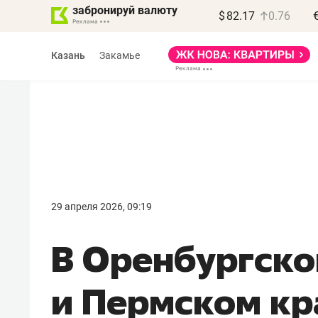
забронируй валюту
$
82.17
0.76
Казань
Закамье
Василь Мазитов
МАРТ
29 апреля 2026, 09:19
«Не зная местных
В Оренбургско
правил, бизнес может
потерять минимум
и Пермском кр
полгода»
Как бизнесу выйти на зарубежные