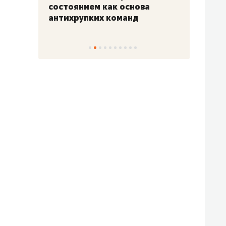
«Гонка Героев»
Казан