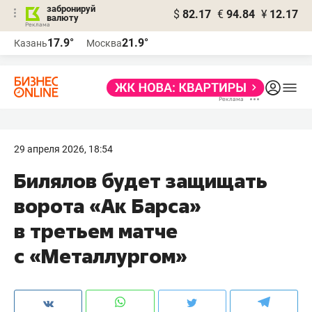
забронируй
$
82.17
€
94.84
¥
12.17
валюту
17.9°
21.9°
Казань
Москва
29 апреля 2026, 18:54
Билялов будет защищать
ворота «Ак Барса»
в третьем матче
с «Металлургом»