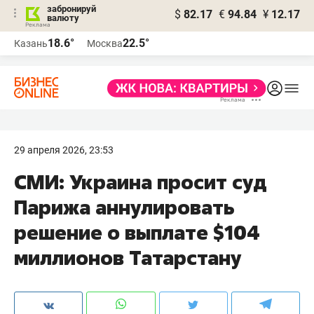
забронируй
$
82.17
€
94.84
¥
12.17
валюту
18.6°
22.5°
Казань
Москва
29 апреля 2026, 23:53
СМИ: Украина просит суд
Парижа аннулировать
решение о выплате $104
миллионов Татарстану