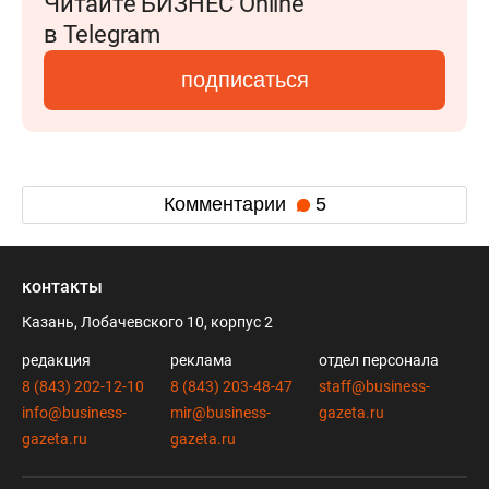
Читайте БИЗНЕС Online
в Telegram
подписаться
Комментарии
5
контакты
Казань, Лобачевского 10, корпус 2
редакция
реклама
отдел персонала
8 (843) 202-12-10
8 (843) 203-48-47
staff@business-
info@business-
mir@business-
gazeta.ru
gazeta.ru
gazeta.ru