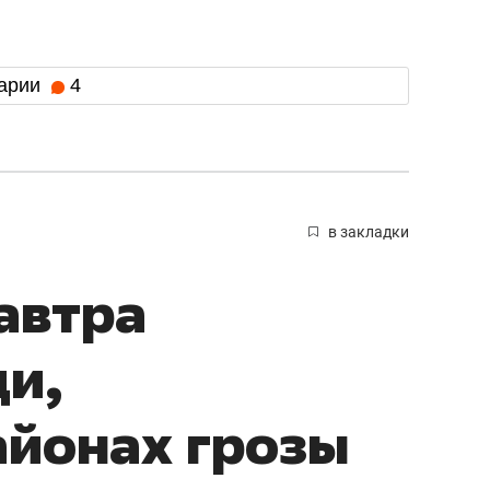
арии
4
в закладки
автра
и,
айонах грозы