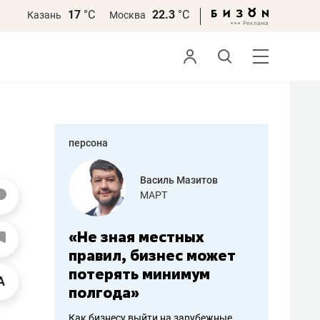
17
°С
22.3
°С
Казань
Москва
персона
еменова
Василь Мазитов
»
МАРТ
а: работа
«Не зная местных
«Мне лу
ечься
правил, бизнес может
не зара
вствовать
потерять минимум
чем пот
полгода»
репутац
пошиву
Как бизнесу выйти на зарубежные
Владелец от