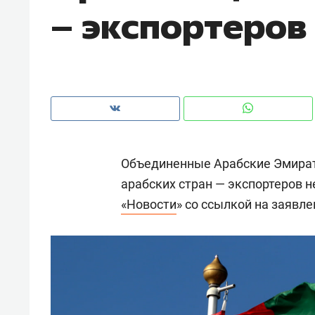
– экспортеров
рынки, почему надо знать аксакал
чем интересен Оман?
Объединенные Арабские Эмират
арабских стран — экспортеров 
«Новости
» со ссылкой на заявл
Рекомендуем
Рекоме
Как ГК «МИР ГРУПП» и ВТБ
150 ка
создают оазис жилого
ID вме
комфорта под Казанью
безоп