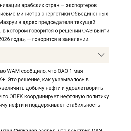
низации арабских стран — экспортеров
письме министра энергетики Объединенных
Мазруи в адрес председателя текущей
, в котором говорится о решении ОАЭ выйти
2026 года», — говорится в заявлении.
ра, объединяющая 11 (теперь уже 10)
ство WAM
сообщило
, что ОАЭ 1 мая
их нефть. Главная задача организации —
+. Это решение, как указывалось в
ых котировок. В состав картеля входят
увеличить добычу нефти и удовлетворить
, Катар, Ливия, Алжир, Бахрейн, Египет,
 что ОПЕК координирует нефтяную политику
бычу нефти и поддерживает стабильность
Антон Силуанов
заявил
, что действия ОАЭ