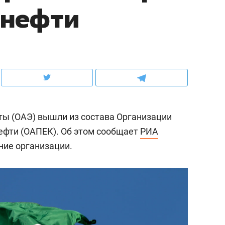
 нефти
ов и
о трехкратном росте цен, дотошных
школьной формы о конт
клиентах и чудных запросах мастеров
налогах и развитии без 
ы (ОАЭ) вышли из состава Организации
нефти (ОАПЕК). Об этом сообщает
РИА
ение организации.
ндуем
Рекомендуем
мер до квартиры и Face
Опыт выживания в дик
сто ключа: какой будет
природе, работа
асность в ЖК «Нова»
с ментальным и физич