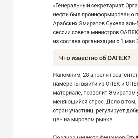
«Генеральный секретариат Орга
нефти был проинформирован о 
Арабских Эмиратов Сухеля аль-
сессии совета министров ОАПЕК
из состава организации с 1 мая 
Что известно об ОАПЕК?
ОАПЕК — международная структу
Напомним, 28 апреля госагент
арабских государств, добывающ
намерены выйти из ОПЕК и ОПЕК
контроль и стабилизация нефтян
материале, позволит Эмиратам 
Саудовская Аравия, Кувейт, Ирак
меняющийся спрос. Дело в том,
Сирия и Тунис.
стран-участниц, регулирует до
цен на мировом рынке.
Позднее министр финансов РФ