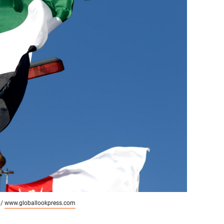
состоянием как основа
антихрупких команд
 /
www.globallookpress.com