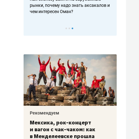
рафакте,
рынки, почему надо знать аксакалов и
о трехкратно
кредитов
чем интересен Оман?
клиентах и ч
Рекомендуем
Рекоме
ой
Мексика, рок-концерт
«Прор
и вагон с чак-чаком: как
30 ме
еским
в Менделеевске прошла
лечит