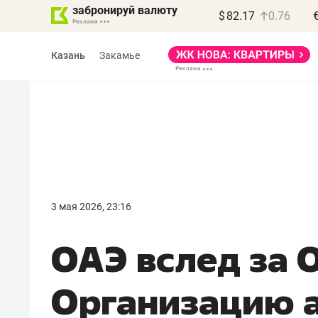
забронируй валюту
$
82.17
0.76
Казань
Закамье
Василь Мазитов
МАРТ
3 мая 2026, 23:16
«Не зная местных
ОАЭ вслед за 
правил, бизнес может
потерять минимум
Организацию а
полгода»
Как бизнесу выйти на зарубежные