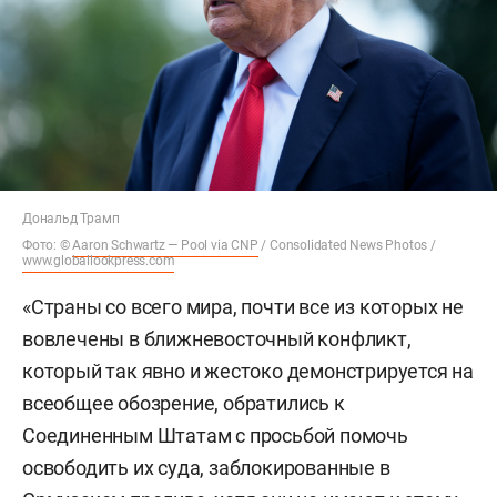
Дональд Трамп
Фото: ©
Aaron Schwartz — Pool via CNP
/ Consolidated News Photos /
www.globallookpress.com
«Страны со всего мира, почти все из которых не
вовлечены в ближневосточный конфликт,
который так явно и жестоко демонстрируется на
всеобщее обозрение, обратились к
Соединенным Штатам с просьбой помочь
освободить их суда, заблокированные в