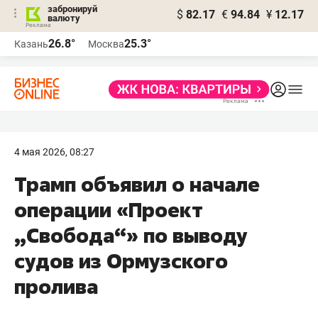
забронируй
$
82.17
€
94.84
¥
12.17
валюту
26.8°
25.3°
Казань
Москва
4 мая 2026, 08:27
Трамп объявил о начале
операции «Проект
„Свобода“» по выводу
судов из Ормузского
пролива