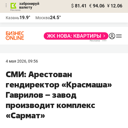
забронируй
$
81.41
€
94.06
¥
12.06
валюту
19.9°
24.5°
Казань
Москва
4 мая 2026, 09:56
СМИ: Арестован
гендиректор «Красмаша»
Гаврилов – завод
производит комплекс
«Сармат»