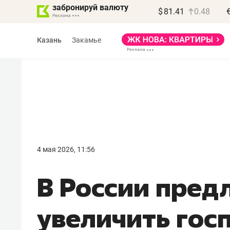
забронируй валюту
$
81.41
0.48
Казань
Закамье
Василь Мазитов
МАРТ
4 мая 2026, 11:56
«Не зная местных
В России пре
правил, бизнес может
потерять минимум
увеличить гос
полгода»
Как бизнесу выйти на зарубежные