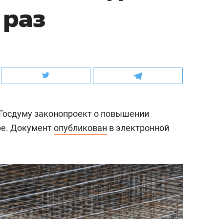
 раз
ов и
о трехкратном росте цен, дотошных
школьной формы о конт
клиентах и чудных запросах мастеров
налогах и развитии без 
 Госдуму законопроект о повышении
ре. Документ
опубликован
в электронной
ндуем
Рекомендуем
мер до квартиры и Face
Опыт выживания в дик
сто ключа: какой будет
природе, работа
асность в ЖК «Нова»
с ментальным и физич