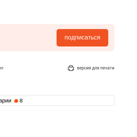
подписаться
er
версия для печати
арии
8