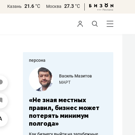
21.6
°С
27.3
°С
Казань
Москва
персона
еменова
Василь Мазитов
»
МАРТ
а: работа
«Не зная местных
«Мне лу
ечься
правил, бизнес может
не зара
вствовать
потерять минимум
чем пот
полгода»
репутац
пошиву
Как бизнесу выйти на зарубежные
Владелец от