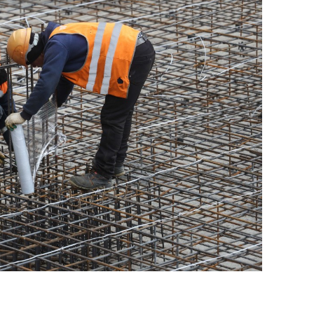
состоянием как основа
антихрупких команд