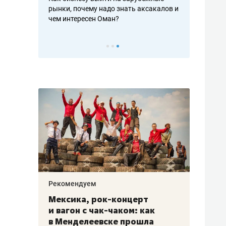
рафакте,
рынки, почему надо знать аксакалов и
о трехкратно
кредитов
чем интересен Оман?
клиентах и ч
Рекомендуем
Рекоме
ой
Мексика, рок-концерт
«Прор
и вагон с чак-чаком: как
30 ме
еским
в Менделеевске прошла
лечит