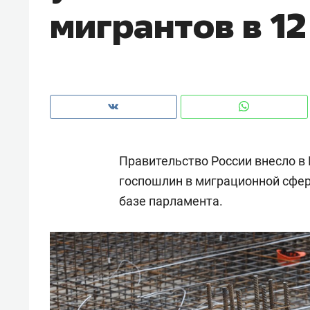
мигрантов в 12
рынки, почему надо знать аксакал
чем интересен Оман?
Правительство России внесло в
госпошлин в миграционной сфе
базе парламента.
Рекомендуем
Рекоме
Как ГК «МИР ГРУПП» и ВТБ
150 ка
создают оазис жилого
ID вме
комфорта под Казанью
безоп