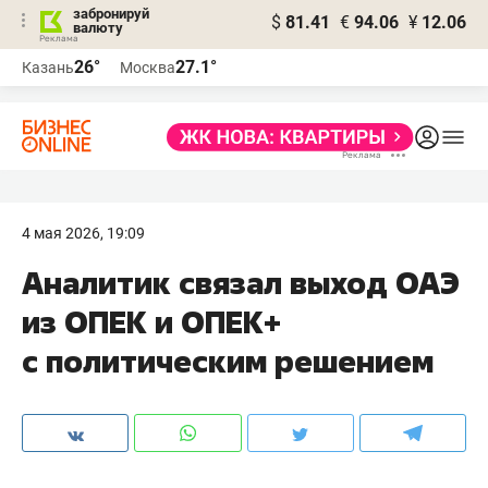
забронируй
$
81.41
€
94.06
¥
12.06
валюту
26°
27.1°
Казань
Москва
4 мая 2026, 19:09
Аналитик связал выход ОАЭ
из ОПЕК и ОПЕК+
с политическим решением