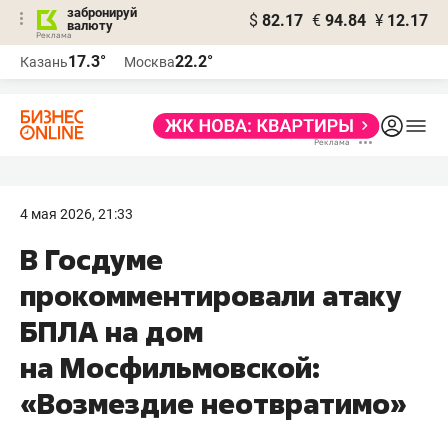
забронируй
$
82.17
€
94.84
¥
12.17
валюту
17.3°
22.2°
Казань
Москва
4 мая 2026, 21:33
В Госдуме
прокомментировали атаку
БПЛА на дом
на Мосфильмовской:
«Возмездие неотвратимо»