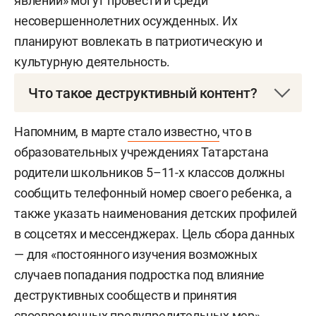
явлений» могут провести и среди
несовершеннолетних осужденных. Их
планируют вовлекать в патриотическую и
культурную деятельность.
Что такое деструктивный контент?
Деструктивный контент — это информация,
Напомним, в марте
стало известно,
что в
наносящая вред психическому здоровью,
образовательных учреждениях Татарстана
безопасности и развитию пользователей. В
родители школьников 5–11-х классов должны
открытых источниках указывается, что под ним
сообщить телефонный номер своего ребенка, а
понимают материалы, пропагандирующие
также указать наименования детских профилей
насилие, запрещенные вещества, экстремизм,
в соцсетях и мессенджерах. Цель сбора данных
кибербуллинг и нетрадиционные отношения.
— для «постоянного изучения возможных
случаев попадания подростка под влияние
деструктивных сообществ и принятия
своевременных предупредительных мер».