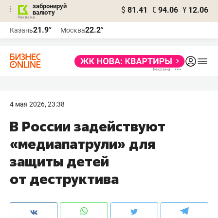
забронируй
$
81.41
€
94.06
¥
12.06
валюту
21.9°
22.2°
Казань
Москва
4 мая 2026, 23:38
В России задействуют
«медиапатрули» для
защиты детей
от деструктива