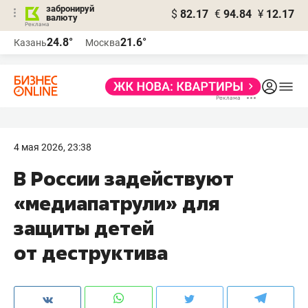
забронируй
$
82.17
€
94.84
¥
12.17
валюту
24.8°
21.6°
Казань
Москва
4 мая 2026, 23:38
В России задействуют
«медиапатрули» для
защиты детей
от деструктива