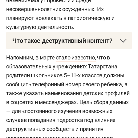
явлений» могут провести и среди
несовершеннолетних осужденных. Их
планируют вовлекать в патриотическую и
культурную деятельность.
Что такое деструктивный контент?
Деструктивный контент — это информация,
Напомним, в марте
стало известно,
что в
наносящая вред психическому здоровью,
образовательных учреждениях Татарстана
безопасности и развитию пользователей. В
родители школьников 5–11-х классов должны
открытых источниках указывается, что под ним
сообщить телефонный номер своего ребенка, а
понимают материалы, пропагандирующие
также указать наименования детских профилей
насилие, запрещенные вещества, экстремизм,
в соцсетях и мессенджерах. Цель сбора данных
кибербуллинг и нетрадиционные отношения.
— для «постоянного изучения возможных
случаев попадания подростка под влияние
деструктивных сообществ и принятия
своевременных предупредительных мер».