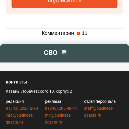
подписаться
Комментарии
11
СВО
контакты
Казань, Лобачевского 10, корпус 2
редакция
реклама
отдел персонала
8 (843) 202-12-10
8 (843) 203-48-47
staff@business-
info@business-
mir@business-
gazeta.ru
gazeta.ru
gazeta.ru