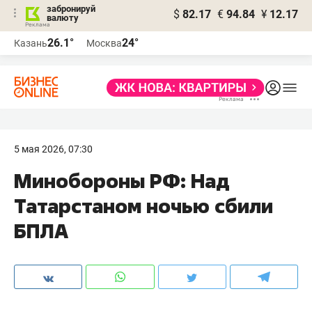
забронируй
$
82.17
€
94.84
¥
12.17
валюту
26.1°
24°
Казань
Москва
5 мая 2026, 07:30
Минобороны РФ: Над
Татарстаном ночью сбили
БПЛА