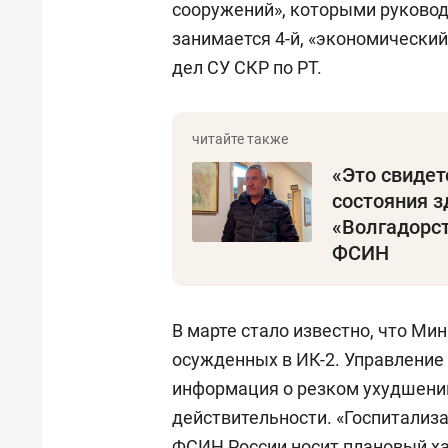
сооружений», которыми руково
занимается 4-й, «экономически
дел СУ СКР по РТ.
«Это свидет
состояния з
«Волгадорст
ФСИН
В марте стало известно, что Ми
осужденных в ИК-2. Управление
информация о резком ухудшении
действительности. «Госпитализ
ФСИН России носит плановый ха