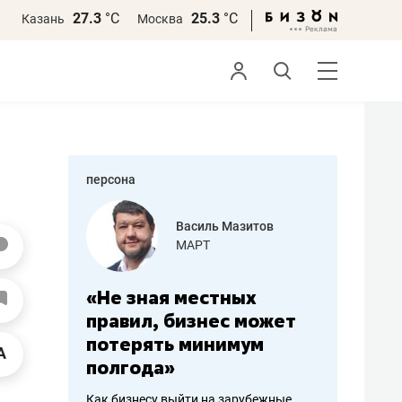
27.3
°С
25.3
°С
Казань
Москва
персона
еменова
Василь Мазитов
»
МАРТ
а: работа
«Не зная местных
«Мне лу
ечься
правил, бизнес может
не зара
вствовать
потерять минимум
чем пот
полгода»
репутац
пошиву
Как бизнесу выйти на зарубежные
Владелец от