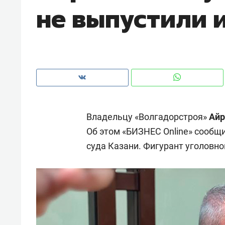
не выпустили 
рынки, почему надо знать аксакал
чем интересен Оман?
Владельцу «Волгадорстроя»
Айр
Об этом «БИЗНЕС Online» сообщи
суда Казани. Фигурант уголовно
Рекомендуем
Рекоме
Как ГК «МИР ГРУПП» и ВТБ
150 ка
создают оазис жилого
ID вме
комфорта под Казанью
безоп