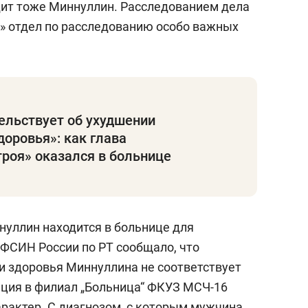
дит тоже Миннуллин. Расследованием дела
й» отдел по расследованию особо важных
ельствует об ухудшении
доровья»: как глава
роя» оказался в больнице
ннуллин находится в больнице для
 ФСИН России по РТ сообщало, что
 здоровья Миннуллина не соответствует
ация в филиал „Больница“ ФКУЗ МСЧ-16
рактер. С диагнозом, с которым мужчина