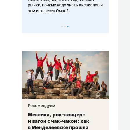
рафакте,
рынки, почему надо знать аксакалов и
о трехкратно
кредитов
чем интересен Оман?
клиентах и ч
Рекомендуем
Рекоме
ой
Мексика, рок-концерт
«Прор
и вагон с чак-чаком: как
30 ме
еским
в Менделеевске прошла
лечит