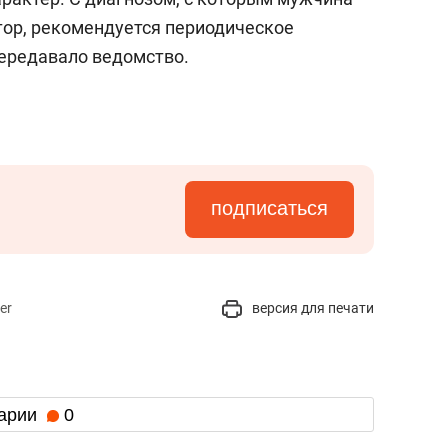
тор, рекомендуется периодическое
ередавало ведомство.
подписаться
er
версия для печати
арии
0