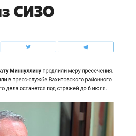
из СИЗО
ов и
о трехкратном росте цен, дотошных
школьной формы о конт
клиентах и чудных запросах мастеров
налогах и развитии без 
ату Миннуллину
продлили меру пресечения.
ли в пресс-службе Вахитовского районного
го дела останется под стражей до 6 июля.
ндуем
Рекомендуем
мер до квартиры и Face
Опыт выживания в дик
сто ключа: какой будет
природе, работа
асность в ЖК «Нова»
с ментальным и физич