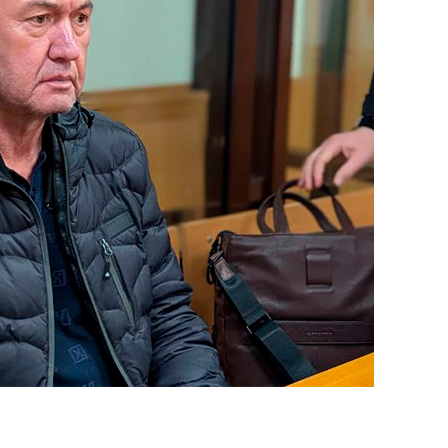
состоянием как основа
антихрупких команд