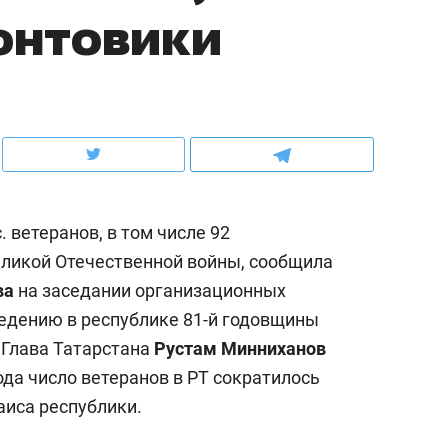
ронтовики
ов и
о трехкратном росте цен, дотошных
школьной формы о конт
клиентах и чудных запросах мастеров
налогах и развитии без 
 ветеранов, в том числе 92
ликой Отечественной войны, сообщила
ва
на заседании организационных
ведению в республике 81-й годовщины
Глава Татарстана
Рустам Минниханов
ндуем
Рекомендуем
ода число ветеранов в РТ сократилось
мер до квартиры и Face
Опыт выживания в дик
аиса республики.
сто ключа: какой будет
природе, работа
асность в ЖК «Нова»
с ментальным и физич