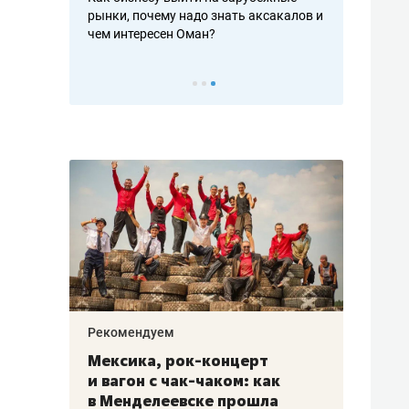
рафакте,
рынки, почему надо знать аксакалов и
о трехкратно
кредитов
чем интересен Оман?
клиентах и ч
Рекомендуем
Рекоме
ой
Мексика, рок-концерт
«Прор
и вагон с чак-чаком: как
30 ме
еским
в Менделеевске прошла
лечит