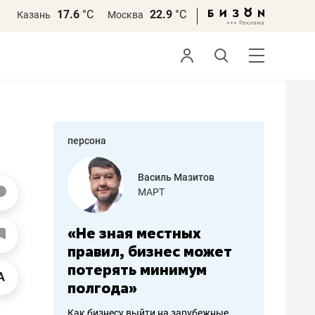
17.6
°С
22.9
°С
Казань
Москва
персона
еменова
Василь Мазитов
»
МАРТ
а: работа
«Не зная местных
«Мне лу
ечься
правил, бизнес может
не зара
вствовать
потерять минимум
чем пот
полгода»
репутац
пошиву
Как бизнесу выйти на зарубежные
Владелец от