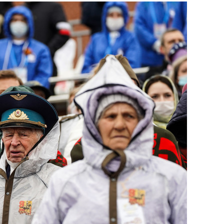
состоянием как основа
антихрупких команд