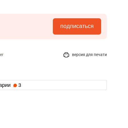
подписаться
er
версия для печати
арии
3