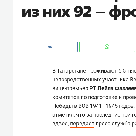
из них 92 – ф
рынки, почему надо знать аксакал
чем интересен Оман?
В Татарстане проживают 5,5 тыс.
непосредственных участника Ве
вице-премьер РТ
Лейла Фазлее
комитетов по подготовке и про
Победы в ВОВ 1941–1945 годов.
Рекомендуем
Рекоме
отметил, что за последние три г
Как ГК «МИР ГРУПП» и ВТБ
150 ка
вдвое,
передает
пресс-служба р
создают оазис жилого
ID вме
комфорта под Казанью
безоп