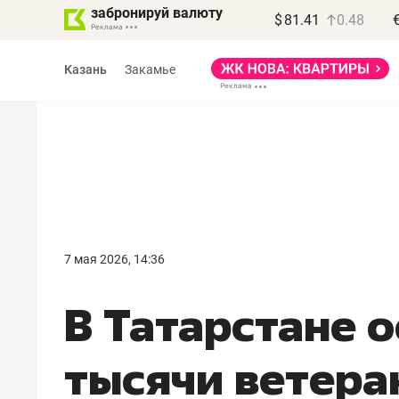
забронируй валюту
$
81.41
0.48
Казань
Закамье
Василь Мазитов
МАРТ
7 мая 2026, 14:36
«Не зная местных
В Татарстане о
правил, бизнес может
потерять минимум
тысячи ветера
полгода»
Как бизнесу выйти на зарубежные