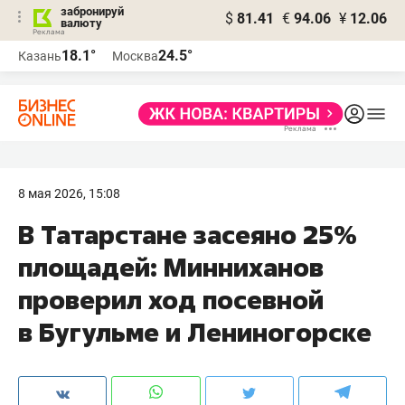
забронируй
$
81.41
€
94.06
¥
12.06
валюту
18.1°
24.5°
Казань
Москва
8 мая 2026, 15:08
В Татарстане засеяно 25%
площадей: Минниханов
проверил ход посевной
в Бугульме и Лениногорске