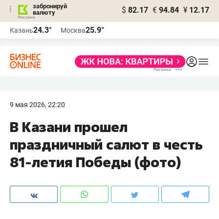
забронируй
$
82.17
€
94.84
¥
12.17
валюту
24.3°
25.9°
Казань
Москва
9 мая 2026, 22:20
В Казани прошел
праздничный салют в честь
81-летия Победы (фото)