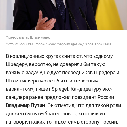
Франк-Вальтер Штайнмайер
Фото: © IMAGO/M. Popow /
www.imago-images.de
/ Global Look Press
В коалиционных кругах считают, что «одному
Шредеру, вероятно, не доверили бы такую
важную задачу, но дуэт посредников Шредера и
Штайнмайера может быть интересным
вариантом», пишет Spiegel. Кандидатуру экс-
канцлера ранее
предложил
президент России
Владимир Путин
. Он отметил, что для такой роли
должен быть выбран человек, который «не
наговорил каких-то гадостей» в сторону России.