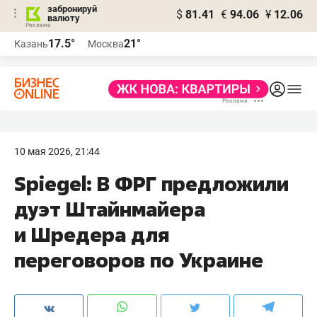
забронируй
$
81.41
€
94.06
¥
12.06
валюту
17.5°
21°
Казань
Москва
10 мая 2026, 21:44
Spiegel: В ФРГ предложили
дуэт Штайнмайера
и Шредера для
переговоров по Украине