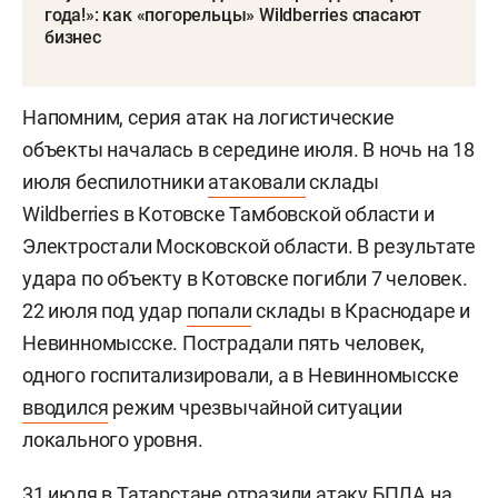
года!»: как «погорельцы» Wildberries спасают
бизнес
Напомним, серия атак на логистические
объекты началась в середине июля. В ночь на 18
июля беспилотники
атаковали
склады
Wildberries в Котовске Тамбовской области и
Электростали Московской области. В результате
удара по объекту в Котовске погибли 7 человек.
22 июля под удар
попали
склады в Краснодаре и
Невинномысске. Пострадали пять человек,
одного госпитализировали, а в Невинномысске
вводился
режим чрезвычайной ситуации
локального уровня.
31 июля в Татарстане
отразили
атаку БПЛА на