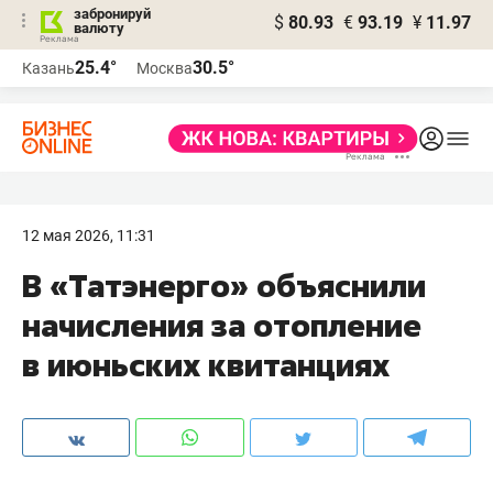
забронируй
$
80.93
€
93.19
¥
11.97
валюту
25.4°
30.5°
Казань
Москва
12 мая 2026, 11:31
В «Татэнерго» объяснили
начисления за отопление
в июньских квитанциях