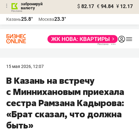
забронируй
$
82.17
€
94.84
¥
12.17
валюту
25.8°
23.3°
Казань
Москва
15 мая 2026, 12:07
В Казань на встречу
с Миннихановым приехала
сестра Рамзана Кадырова:
«Брат сказал, что должна
быть»