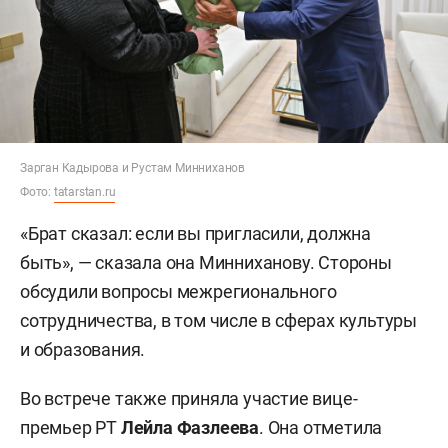
Зарган Кадырова и Рустам Минниханов
Фото:
tatarstan.ru
«Брат сказал: если вы пригласили, должна
быть», — сказала она Минниханову. Стороны
обсудили вопросы межрегионального
сотрудничества, в том числе в сферах культуры
и образования.
Во встрече также приняла участие вице-
премьер РТ
Лейла Фазлеева
. Она отметила