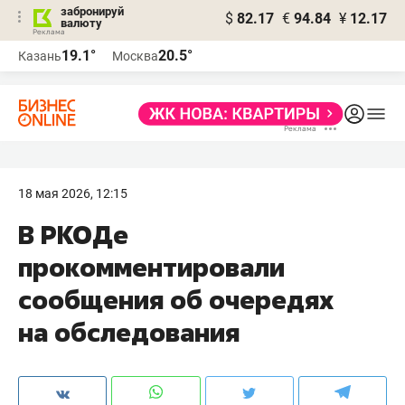
забронируй
$
82.17
€
94.84
¥
12.17
валюту
19.1°
20.5°
Казань
Москва
18 мая 2026, 12:15
В РКОДе
прокомментировали
сообщения об очередях
на обследования