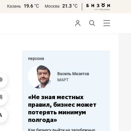
19.6
°С
21.3
°С
Казань
Москва
персона
еменова
Василь Мазитов
»
МАРТ
а: работа
«Не зная местных
«Мне лу
ечься
правил, бизнес может
не зара
вствовать
потерять минимум
чем пот
полгода»
репутац
пошиву
Как бизнесу выйти на зарубежные
Владелец от