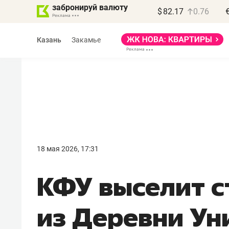
забронируй валюту
$
82.17
0.76
Казань
Закамье
Василь Мазитов
МАРТ
18 мая 2026, 17:31
«Не зная местных
КФУ выселит с
правил, бизнес может
потерять минимум
из Деревни У
полгода»
Как бизнесу выйти на зарубежные