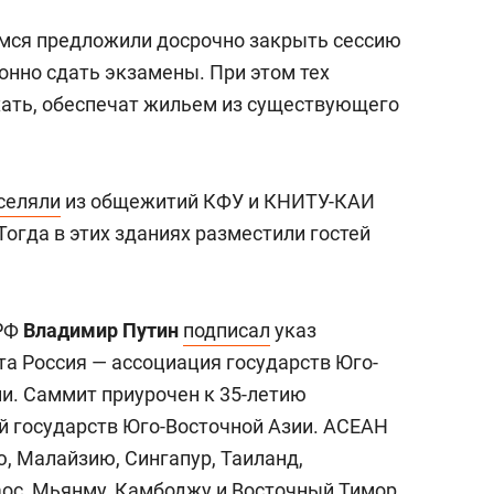
имся предложили досрочно закрыть сессию
онно сдать экзамены. При этом тех
ехать, обеспечат жильем из существующего
селяли
из общежитий КФУ и КНИТУ-КАИ
Тогда в этих зданиях разместили гостей
 РФ
Владимир Путин
подписал
указ
та Россия — ассоциация государств Юго-
ни. Саммит приурочен к 35-летию
й государств Юго-Восточной Азии. АСЕАН
, Малайзию, Сингапур, Таиланд,
аос, Мьянму, Камбоджу и Восточный Тимор.