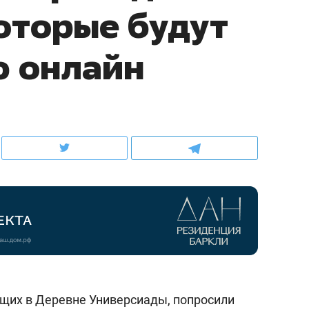
которые будут
ов и
о трехкратном росте цен, дотошных
школьной формы о конт
клиентах и чудных запросах мастеров
налогах и развитии без 
ю онлайн
ндуем
Рекомендуем
мер до квартиры и Face
Опыт выживания в дик
сто ключа: какой будет
природе, работа
щих в Деревне Универсиады, попросили
асность в ЖК «Нова»
с ментальным и физич