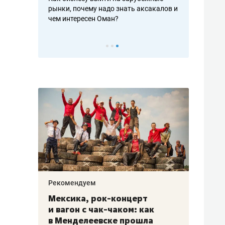
рафакте,
рынки, почему надо знать аксакалов и
о трехкратно
кредитов
чем интересен Оман?
клиентах и ч
Рекомендуем
Рекоме
ой
Мексика, рок-концерт
«Прор
и вагон с чак-чаком: как
30 ме
еским
в Менделеевске прошла
лечит