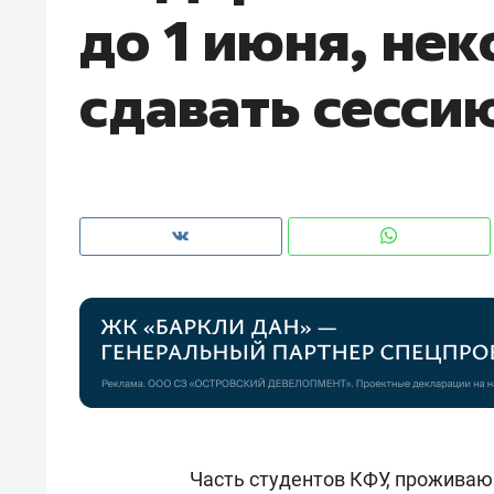
до 1 июня, не
рынки, почему надо знать аксакал
чем интересен Оман?
сдавать сесси
Рекомендуем
Рекоме
Как ГК «МИР ГРУПП» и ВТБ
150 ка
создают оазис жилого
ID вме
Часть студентов КФУ, проживаю
комфорта под Казанью
безоп