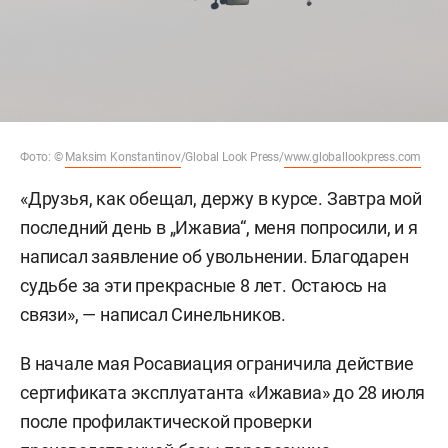
Фото: ©
Maksim Konstantinov
/Global Look Press/
www.globallookpress.com
«Друзья, как обещал, держу в курсе. Завтра мой
последний день в „Ижавиа“, меня попросили, и я
написал заявление об увольнении. Благодарен
судьбе за эти прекрасные 8 лет. Остаюсь на
связи», — написал Синельников.
В начале мая Росавиация ограничила действие
сертификата эксплуатанта «Ижавиа» до 28 июля
после профилактической проверки