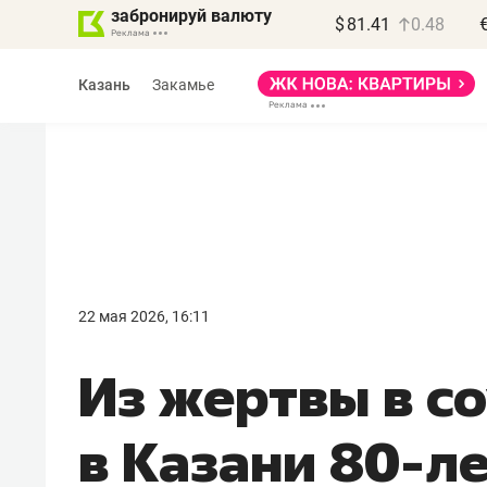
забронируй валюту
$
81.41
0.48
Казань
Закамье
Василь Мазитов
МАРТ
22 мая 2026, 16:11
«Не зная местных
Из жертвы в с
правил, бизнес может
потерять минимум
в Казани 80-л
полгода»
Как бизнесу выйти на зарубежные