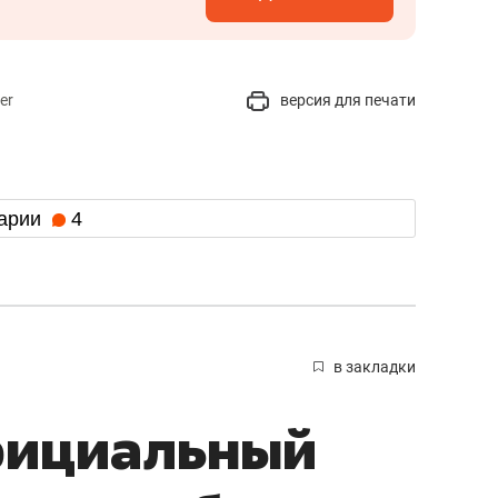
er
версия для печати
арии
4
в закладки
фициальный