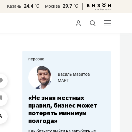
24.4
°С
29.7
°С
Казань
Москва
персона
еменова
Василь Мазитов
»
МАРТ
а: работа
«Не зная местных
«Мне лу
ечься
правил, бизнес может
не зара
вствовать
потерять минимум
чем пот
полгода»
репутац
пошиву
Как бизнесу выйти на зарубежные
Владелец от