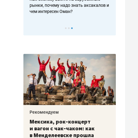
рафакте,
рынки, почему надо знать аксакалов и
о трехкратно
кредитов
чем интересен Оман?
клиентах и ч
Рекомендуем
Рекоме
ой
Мексика, рок-концерт
«Прор
и вагон с чак-чаком: как
30 ме
еским
в Менделеевске прошла
лечит