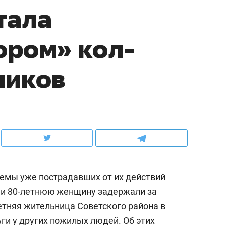
тала
ов и
о трехкратном росте цен, дотошных
школьной формы о конт
клиентах и чудных запросах мастеров
налогах и развитии без 
ором» кол-
ников
емы уже пострадавших от их действий
ндуем
Рекомендуем
ни 80-летнюю женщину задержали за
мер до квартиры и Face
Опыт выживания в дик
летняя жительница Советского района в
сто ключа: какой будет
природе, работа
асность в ЖК «Нова»
с ментальным и физич
ги у других пожилых людей. Об этих