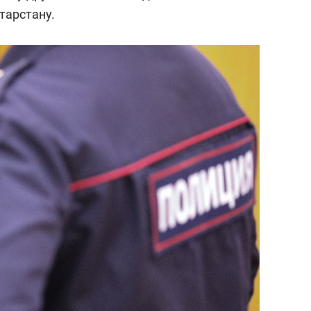
состоянием как основа
тарстану.
антихрупких команд