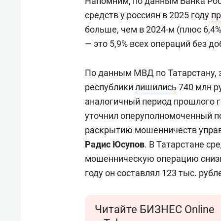
Напомним, по данным Банка Ро
средств у россиян в 2025 году
п
больше, чем в 2024-м (плюс 6,4%
— это 5,9% всех операций без д
По данным МВД по Татарстану, 
республики
лишились
740 млн р
аналогичный период прошлого го
уточнил оперуполномоченный п
раскрытию мошенничеств управ
Радис Юсупов
. В Татарстане ср
мошенническую операцию снизилс
году он составлял 123 тыс. рубл
Читайте БИЗНЕС Online