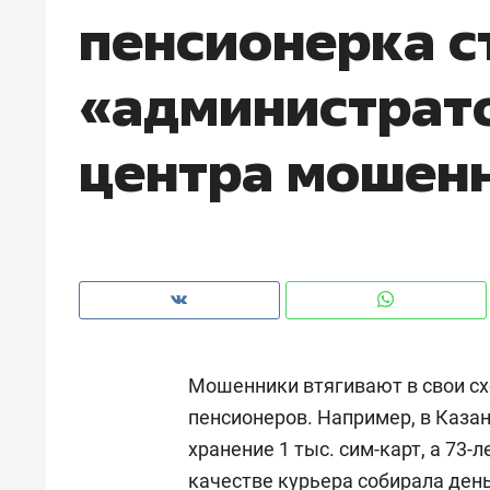
пенсионерка с
рынки, почему надо знать аксакал
чем интересен Оман?
«администрат
центра мошен
Мошенники втягивают в свои сх
Рекомендуем
Рекоме
пенсионеров. Например, в Каза
Как ГК «МИР ГРУПП» и ВТБ
150 ка
хранение 1 тыс. сим-карт, а 73-
создают оазис жилого
ID вме
комфорта под Казанью
безоп
качестве курьера собирала день